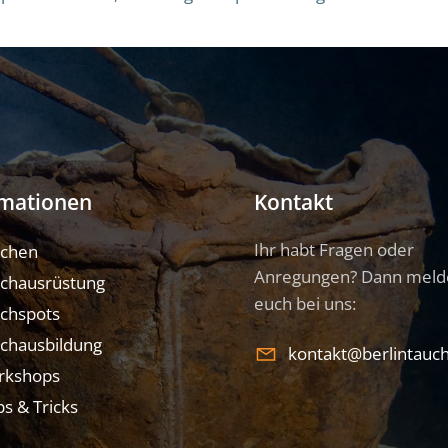
rmationen
Kontakt
Ihr habt Fragen oder
uchen
Anregungen? Dann meld
chausrüstung
euch bei uns:
chspots
chausbildung
kontakt@berlintauc
rkshops
ps & Tricks