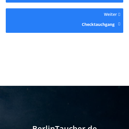
Weiter
Checktauchgang
BerlinTaucher.de