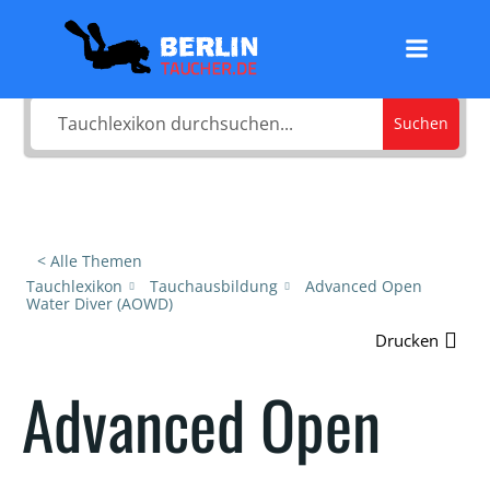
Zum
Was sucht du?
Inhalt
springen
Suchen
< Alle Themen
Tauchlexikon
Tauchausbildung
Advanced Open
Water Diver (AOWD)
Drucken
Advanced Open