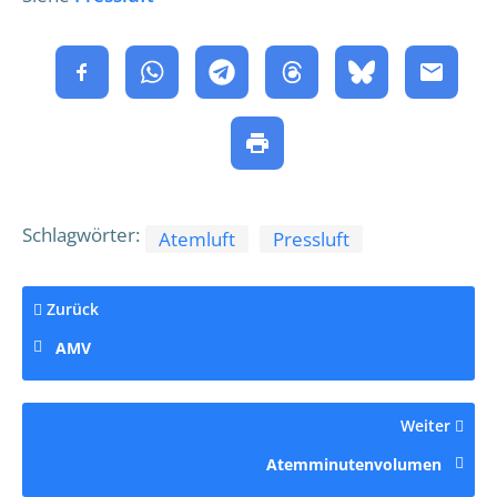
Schlagwörter:
Atemluft
Pressluft
Zurück
AMV
Weiter
Atemminutenvolumen