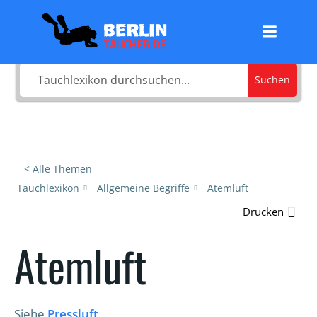
Zum
Was sucht du?
Inhalt
springen
Suchen
< Alle Themen
Tauchlexikon
Allgemeine Begriffe
Atemluft
Drucken
Atemluft
Siehe
Pressluft