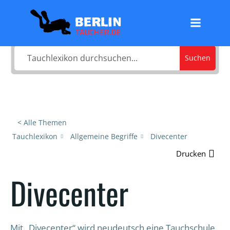
Zum
Was sucht du?
Inhalt
springen
Suchen
< Alle Themen
Tauchlexikon
Allgemeine Begriffe
Divecenter
Drucken
Divecenter
Mit „Divecenter“ wird neudeutsch eine Tauchschule