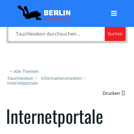
Zum
Was sucht du?
Inhalt
springen
Suchen
< Alle Themen
Tauchlexikon
Informationsmedien
Internetportale
Drucken
Internetportale