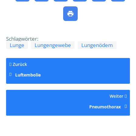
Schlagwörter:
Lunge
Lungengewebe
Lungenödem
Zurück
Luftembolie
Weiter
Pneumothorax