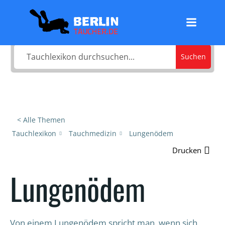
Zum
Was sucht du?
Inhalt
springen
Suchen
< Alle Themen
Tauchlexikon
Tauchmedizin
Lungenödem
Drucken
Lungenödem
Von einem Lungenödem spricht man, wenn sich