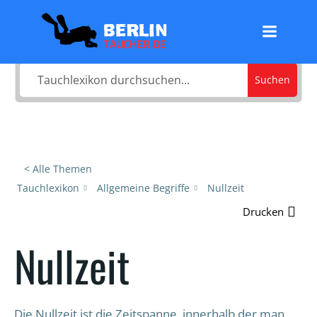
Zum
Was sucht du?
Inhalt
springen
Suchen
< Alle Themen
Tauchlexikon
Allgemeine Begriffe
Nullzeit
Drucken
Nullzeit
Die Nullzeit ist die Zeitspanne, innerhalb der man