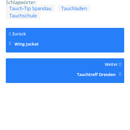
Schlagwörter:
Tauch-Tip Spandau
Tauchladen
Tauchschule
Zurück
Wing-Jacket
Weiter
Tauchtreff Dresden