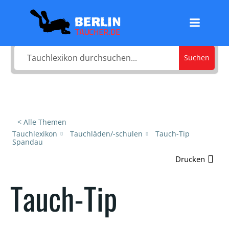
Zum
Was sucht du?
Inhalt
springen
Suchen
< Alle Themen
Tauchlexikon
Tauchläden/-schulen
Tauch-Tip
Spandau
Drucken
Tauch-Tip