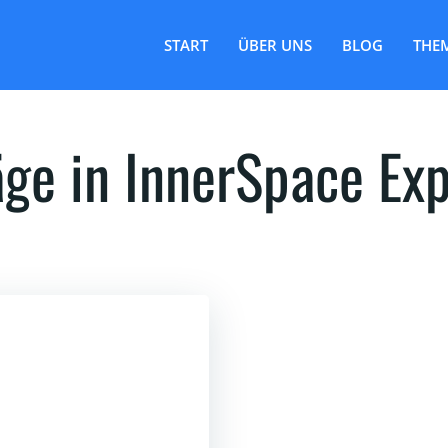
START
ÜBER UNS
BLOG
THE
äge in InnerSpace Exp