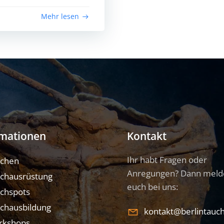
Mehr lesen
rmationen
Kontakt
Ihr habt Fragen oder
uchen
Anregungen? Dann meld
chausrüstung
euch bei uns:
chspots
chausbildung
kontakt@berlintauc
rkshops