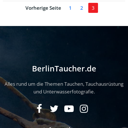
Posts
Posts
Page
Page
Page
Vorherige Seite
1
2
3
navigation
navigation
BerlinTaucher.de
Alles rund um die Themen Tauchen, Tauchausrüstung
und Unterwasserfotografie.