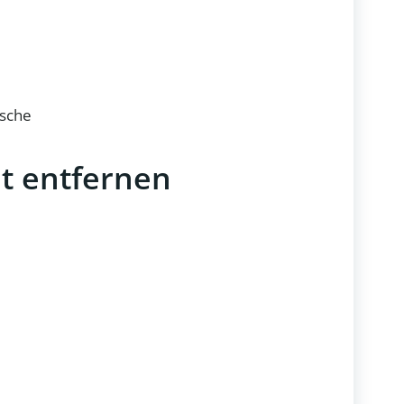
asche
it entfernen