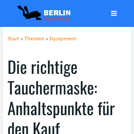
Zum
Inhalt
springen
Start
»
Themen
»
Equipment
Die richtige
Tauchermaske:
Anhaltspunkte für
den Kauf