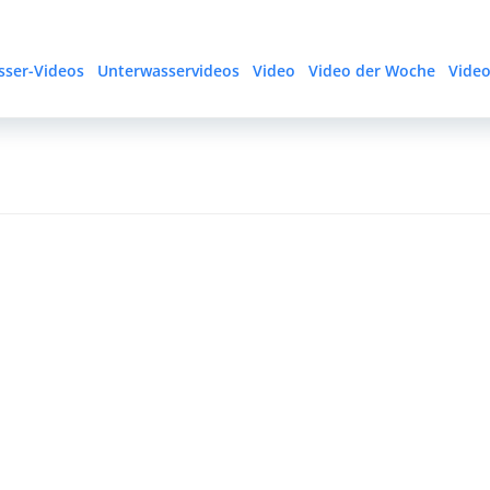
sser-Videos
Unterwasservideos
Video
Video der Woche
Vide
Post
navigation