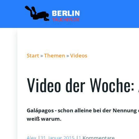
Zum
Inhalt
springen
Start
»
Themen
»
Videos
Video der Woche:
Galápagos - schon alleine bei der Nennun
weiß warum.
|
|
Kommentare
Alex
31. Januar 2015
1