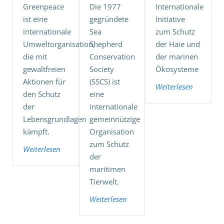
Greenpeace
Die 1977
Internationale
ist eine
gegründete
Initiative
internationale
Sea
zum Schutz
Umweltorganisation,
Shepherd
der Haie und
die mit
Conservation
der marinen
gewaltfreien
Society
Ökosysteme
Aktionen für
(SSCS) ist
Weiterlesen
den Schutz
eine
der
internationale
Lebensgrundlagen
gemeinnützige
kämpft.
Organisation
zum Schutz
Weiterlesen
der
maritimen
Tierwelt.
Weiterlesen