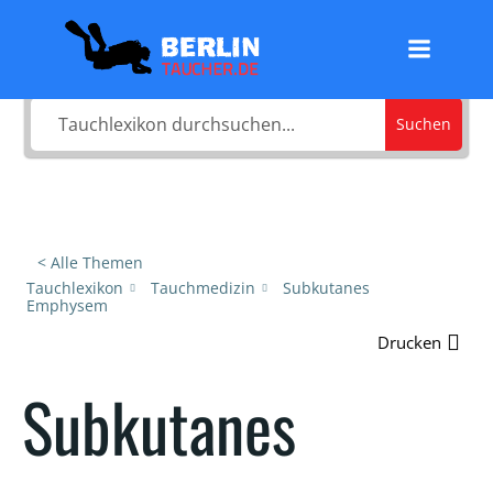
Zum
Was sucht du?
Inhalt
springen
Suchen
< Alle Themen
Tauchlexikon
Tauchmedizin
Subkutanes
Emphysem
Drucken
Subkutanes