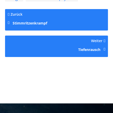
Zurück
Stimmritzenkrampf
Weiter
Tiefenrausch