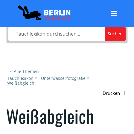
Zum
Was sucht du?
Inhalt
springen
Suchen
< Alle Themen
Tauchlexikon
Unterwasserfotografie
Weißabgleich
Drucken
Weißabgleich