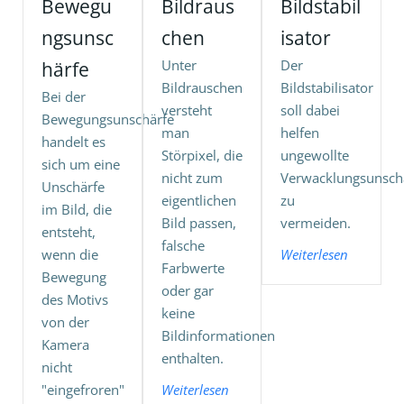
Bewegu
Bildraus
Bildstabil
ngsunsc
chen
isator
Unter
Der
härfe
Bildrauschen
Bildstabilisator
Bei der
versteht
soll dabei
Bewegungsunschärfe
man
helfen
handelt es
Störpixel, die
ungewollte
sich um eine
nicht zum
Verwacklungsunsch
Unschärfe
eigentlichen
zu
im Bild, die
Bild passen,
vermeiden.
entsteht,
falsche
wenn die
Weiterlesen
Farbwerte
Bewegung
oder gar
des Motivs
keine
von der
Bildinformationen
Kamera
enthalten.
nicht
"eingefroren"
Weiterlesen