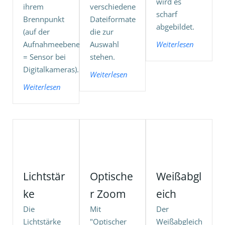
wird es
ihrem
verschiedene
scharf
Brennpunkt
Dateiformate
abgebildet.
(auf der
die zur
Aufnahmeebene
Auswahl
Weiterlesen
= Sensor bei
stehen.
Digitalkameras).
Weiterlesen
Weiterlesen
Lichtstär
Optische
Weißabgl
ke
r Zoom
eich
Die
Mit
Der
Lichtstärke
"Optischer
Weißabgleich