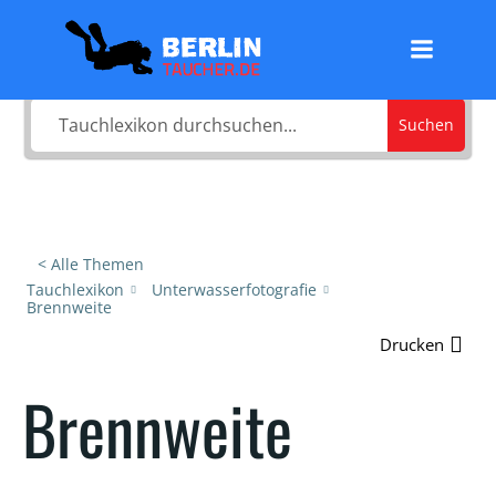
Zum
Was sucht du?
Inhalt
springen
Suchen
< Alle Themen
Tauchlexikon
Unterwasserfotografie
Brennweite
Drucken
Brennweite