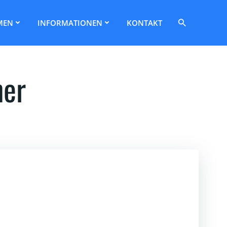
Search
MEN
INFORMATIONEN
KONTAKT
for:
Search Button
her