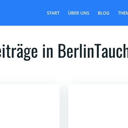
START
ÜBER UNS
BLOG
THE
iträge in BerlinTauc