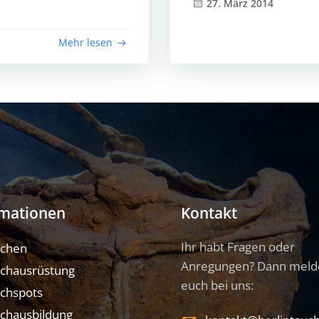
27. März 2014
Mehr lesen
rmationen
Kontakt
Ihr habt Fragen oder
uchen
Anregungen? Dann meld
chausrüstung
euch bei uns:
chspots
chausbildung