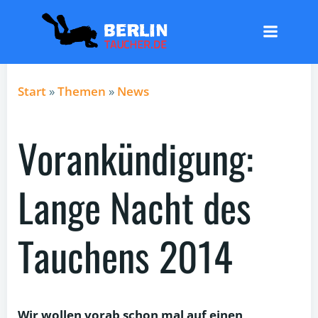
Zum
Inhalt
springen
Start
»
Themen
»
News
Vorankündigung:
Lange Nacht des
Tauchens 2014
Wir wollen vorab schon mal auf einen