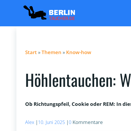
Zum
Inhalt
springen
Start
»
Themen
»
Know-how
Höhlentauchen: W
Ob Richtungspfeil, Cookie oder REM: In di
|
|
Kommentare
Alex
10. Juni 2025
0