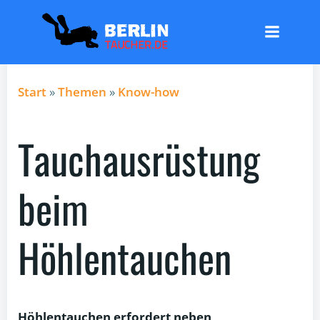
Zum
Inhalt
springen
Start
»
Themen
»
Know-how
Tauchausrüstung
beim
Höhlentauchen
Höhlentauchen erfordert neben